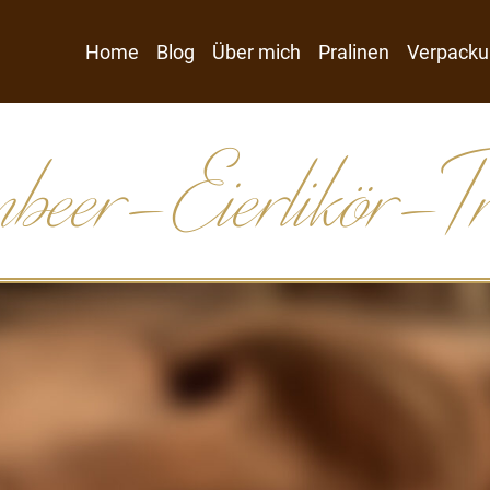
Home
Blog
Über mich
Pralinen
Verpacku
beer-Eierlikör-Trü