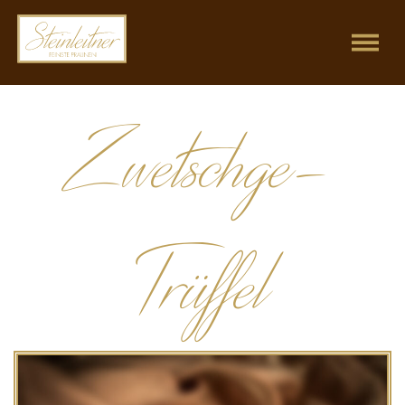
Zwetschge-
Trüffel