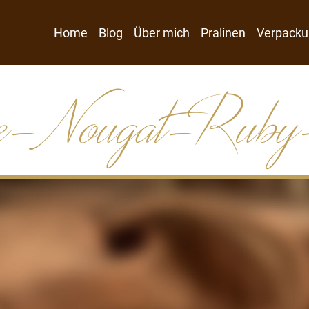
Home
Blog
Über mich
Pralinen
Verpacku
ie-Nougat-Ruby-