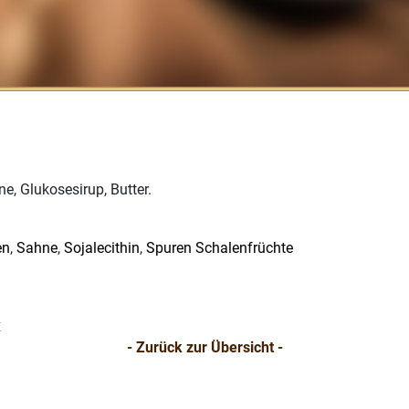
e, Glukosesirup, Butter.
en
,
Sahne
,
Sojalecithin
,
Spuren Schalenfrüchte
K
- Zurück zur Übersicht -