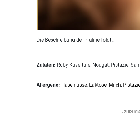
Die Beschreibung der Praline folgt…
Zutaten:
Ruby Kuvertüre, Nougat, Pistazie, Sahn
Allergene:
Haselnüsse
,
Laktose
,
Milch
,
Pistazi
Beitragsnavigation
ZURÜC