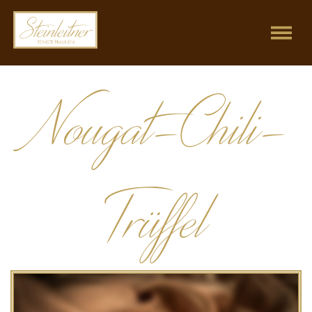
Nougat-Chili-
Trüffel